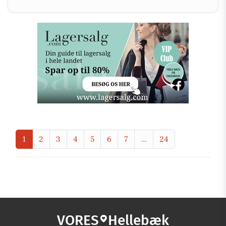
1
2
3
4
5
6
7
...
24
VORES
Hellebæk