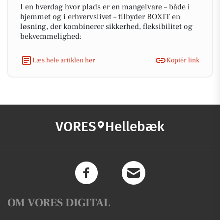
I en hverdag hvor plads er en mangelvare – både i
hjemmet og i erhvervslivet – tilbyder BOXIT en
løsning, der kombinerer sikkerhed, fleksibilitet og
bekvemmelighed:
Læs hele artiklen her
Kopiér link
VORES
Hellebæk
OM VORES DIGITAL