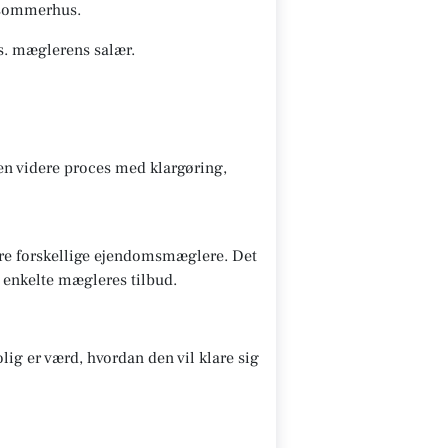
s/sommerhus.
s. mæglerens salær.
den videre proces med klargøring,
lere forskellige ejendomsmæglere. Det
e enkelte mægleres tilbud.
lig er værd, hvordan den vil klare sig