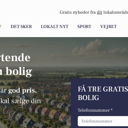
Gratis nyheder fra
dit
lokalområde
V
DET SKER
LOKALT NYT
SPORT
VEJRET
gtende
n bolig
FÅ TRE GRATI
får
god pris,
BOLIG
skal sælge din
Telefonnummer *