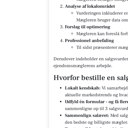
Analyse af lokalområdet
Vurderingen inkluderer e
Mægleren bruger data om g
Forslag til optimering
Mægleren kan foreslå forb
Professionel anbefaling
Til sidst præsenterer mægl
Derudover indeholder en salgsvurderi
ejendomsmæglerens arbejde.
Hvorfor bestille en s
Lokalt kendskab:
Vi samarbejd
aktuelle markedstrends og hvad d
Udfyld én formular - og få fle
sammenligne op til 3 salgsvurd
Sammenlign salæret:
Med salg
den bedste og billigste mægler.