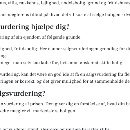
us, villa, rækkehus, lejlighed, andelsbolig, grund og fritidshu
msmæglerens tilbud på, hvad det vil koste at sælge boligen - dv
urdering hjælpe dig?
ering af sin ejendom af følgende grunde:
jlighed, fritidsbolig. Her danner salgsvurderingen grundlag for 
ing.
 meget man selv kan købe for, hvis man ønsker at skifte bolig.
vurdering, kan det være en god idé at få en salgsvurdering fra f
deringen er korrekt, og det giver mulighed for at sammenholde d
lgsvurdering?
n vurdering af prisen. Den giver dig en forståelse af, hvad din bo
elte mægler vil markedsføre boligen.
og vurderer stand, størrelse og særlige karakteristika.