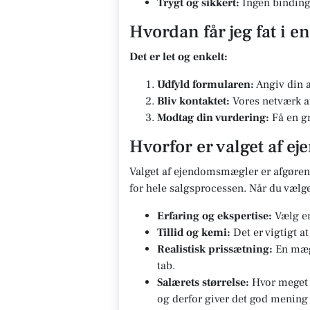
Trygt og sikkert:
Ingen bindinge
Hvordan får jeg fat i 
Det er let og enkelt:
Udfyld formularen:
Angiv din a
Bliv kontaktet:
Vores netværk af
Modtag din vurdering:
Få en gr
Hvorfor er valget af e
Valget af ejendomsmægler er afgørend
for hele salgsprocessen. Når du vælg
Erfaring og ekspertise:
Vælg en
Tillid og kemi:
Det er vigtigt a
Realistisk prissætning:
En mægl
tab.
Salærets størrelse:
Hvor meget s
og derfor giver det god mening 