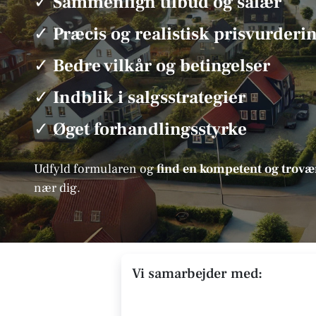
✓
Sammenlign tilbud og salær
✓
Præcis og realistisk prisvurderi
✓
Bedre vilkår og betingelser
✓
Indblik i salgsstrategier
✓
Øget forhandlingsstyrke
Udfyld formularen og
find en kompetent og tro
nær dig.
Vi samarbejder med: