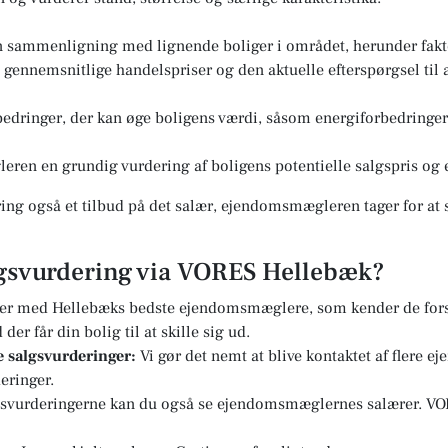
n sammenligning med lignende boliger i området, herunder fakto
ennemsnitlige handelspriser og den aktuelle efterspørgsel til a
edringer, der kan øge boligens værdi, såsom energiforbedringer 
eren en grundig vurdering af boligens potentielle salgspris og e
ng også et tilbud på det salær, ejendomsmægleren tager for at s
algsvurdering via VORES Hellebæk?
er med Hellebæks bedste ejendomsmæglere, som kender de forsk
er får din bolig til at skille sig ud.
re salgsvurderinger:
Vi gør det nemt at blive kontaktet af flere 
eringer.
svurderingerne kan du også se ejendomsmæglernes salærer. VOR