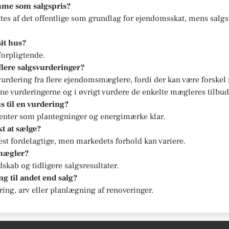
mme som salgspris?
tes af det offentlige som grundlag for ejendomsskat, mens salgs
sit hus?
forpligtende.
 flere salgsvurderinger?
svurdering fra flere ejendomsmæglere, fordi der kan være forskel
ne vurderingerne og i øvrigt vurdere de enkelte mægleres tilbud
s til en vurdering?
enter som plantegninger og energimærke klar.
t at sælge?
st fordelagtige, men markedets forhold kan variere.
 mægler?
kab og tidligere salgsresultater.
g til andet end salg?
ering, arv eller planlægning af renoveringer.