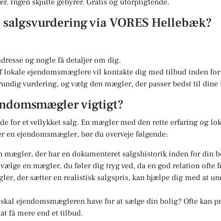
r. Ingen skjulte gebyrer. Gratis og uforpligtende.
en salgsvurdering via VORES Hellebæk?
dresse og nogle få detaljer om dig.
 lokale ejendomsmæglere vil kontakte dig med tilbud inden for 
undig vurdering, og vælg den mægler, der passer bedst til dine
jendomsmægler vigtigt?
e for et vellykket salg. En mægler med den rette erfaring og lok
er en ejendomsmægler, bør du overveje følgende:
 mægler, der har en dokumenteret salgshistorik inden for din b
t vælge en mægler, du føler dig tryg ved, da en god relation ofte f
er, der sætter en realistisk salgspris, kan hjælpe dig med at u
kal ejendomsmægleren have for at sælge din bolig? Ofte kan pri
at få mere end et tilbud.