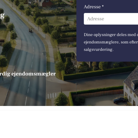
Adresse *
ng
Adresse
Dine oplysninger deles med op
ejendomsmæglere, som efterfø
salgsvurdering.
værdig ejendomsmægler