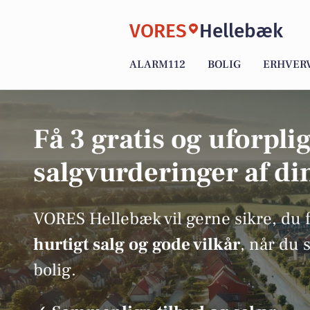
VORES
Hellebæk
ALARM112
BOLIG
ERHVER
Få 3 gratis og uforpli
salgvurderinger af di
VORES Hellebæk vil gerne sikre, du 
hurtigt salg og gode vilkår
, når du 
bolig.