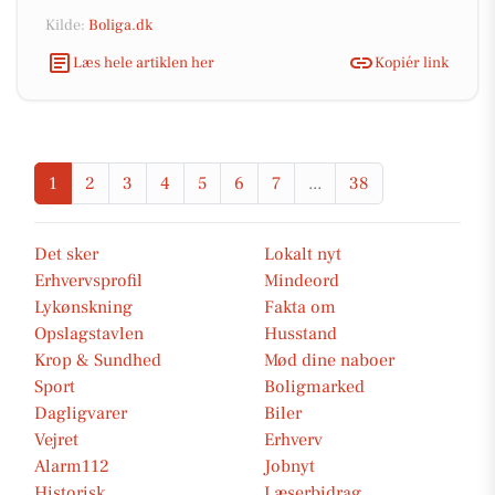
Kilde:
Boliga.dk
Læs hele artiklen her
Kopiér link
1
2
3
4
5
6
7
...
38
Det sker
Lokalt nyt
Erhvervsprofil
Mindeord
Lykønskning
Fakta om
Opslagstavlen
Husstand
Krop & Sundhed
Mød dine naboer
Sport
Boligmarked
Dagligvarer
Biler
Vejret
Erhverv
Alarm112
Jobnyt
Historisk
Læserbidrag