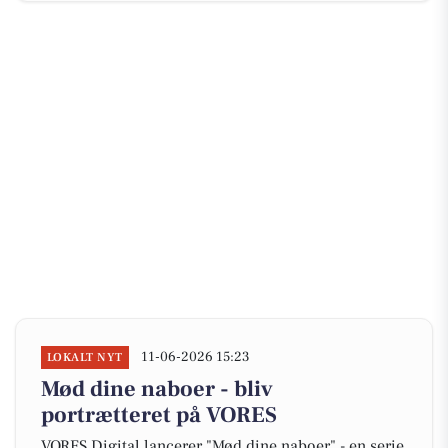
11-06-2026 15:23
LOKALT NYT
Mød dine naboer - bliv
portrætteret på VORES
VORES Digital lancerer "Mød dine naboer" - en serie