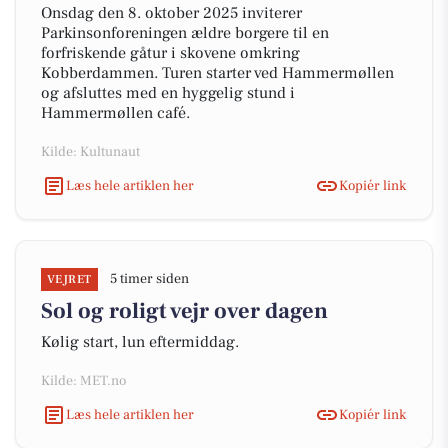
Onsdag den 8. oktober 2025 inviterer
Parkinsonforeningen ældre borgere til en
forfriskende gåtur i skovene omkring
Kobberdammen. Turen starter ved Hammermøllen
og afsluttes med en hyggelig stund i
Hammermøllen café.
Kilde: Kultunaut
Læs hele artiklen her
Kopiér link
5 timer siden
VEJRET
Sol og roligt vejr over dagen
Kølig start, lun eftermiddag.
Kilde: MET.no
Læs hele artiklen her
Kopiér link