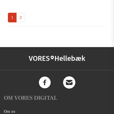
1
2
VORES
Hellebæk
OM VORES DIGITAL
Om os