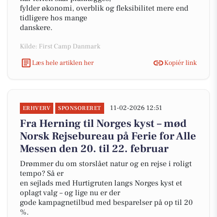
fylder økonomi, overblik og fleksibilitet mere end
tidligere hos mange
danskere.
Kilde: First Camp Danmark
Læs hele artiklen her
Kopiér link
11-02-2026 12:51
ERHVERV
SPONSORERET
Fra Herning til Norges kyst – mød
Norsk Rejsebureau på Ferie for Alle
Messen den 20. til 22. februar
Drømmer du om storslået natur og en rejse i roligt
tempo? Så er
en sejlads med Hurtigruten langs Norges kyst et
oplagt valg – og lige nu er der
gode kampagnetilbud med besparelser på op til 20
%.