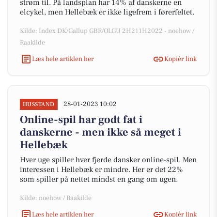
strøm til. På landsplan har 14% af danskerne en
elcykel, men Hellebæk er ikke ligefrem i førerfeltet.
Kilde: Index DK/Gallup GBR/OLGU 2H211H2022 - noehow /
Raakilde
Læs hele artiklen her
Kopiér link
28-01-2023 10:02
HUSSTAND
Online-spil har godt fat i
danskerne - men ikke så meget i
Hellebæk
Hver uge spiller hver fjerde dansker online-spil. Men
interessen i Hellebæk er mindre. Her er det 22%
som spiller på nettet mindst en gang om ugen.
Kilde: noehow / Raakilde
Læs hele artiklen her
Kopiér link