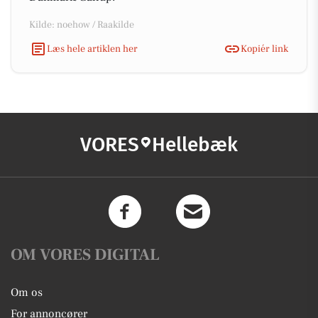
Kilde: noehow / Raakilde
Læs hele artiklen her
Kopiér link
VORES
Hellebæk
OM VORES DIGITAL
Om os
For annoncører