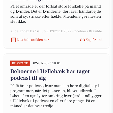
På et område er der fortsat store forskelle på mænd
og kvinder. Det er kvinderne, der laver håndarbejde
som at sy, strikke eller hækle. Mændene gør næsten
slet ikke.
Kilde: Index DK/Gallup 2H20211H2022 - noehow / Raakilde
Læs hele artiklen her
Kopiér link
02-01-2023 10:01
HUSSTAND
Beboerne i Hellebæk har taget
podcast til sig
På få år er podcast, hvor man kan høre digitale lyd-
programmer, når det passer en, blevet udbredt. I
løbet af en uge lytter omkring hver fjerde indbygger
i Hellebæk til podcast en eller flere gange. På en
måned er det hver tredje.