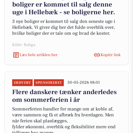
boliger er kommet til salg denne
uge i Hellebæk - se boligerne her.
3 nye boliger er kommet til salg den seneste uge i
Hellebæk. Vi giver dig her det fulde overblik over,
hvilke boliger der er tale om og hvad de koster.
Kilde: Boliga
Læs hele artiklen her
Kopiér link
30-05-2026 08:01
ERHVERV
SPONSORERET
Flere danskere tænker anderledes
om sommerferien i år
Sommerferien handler for mange om at koble af,
være sammen og få et afbræk fra hverdagen. Men
når ferien skal planlægges,
fylder økonomi, overblik og fleksibilitet mere end
tidligere hos mange