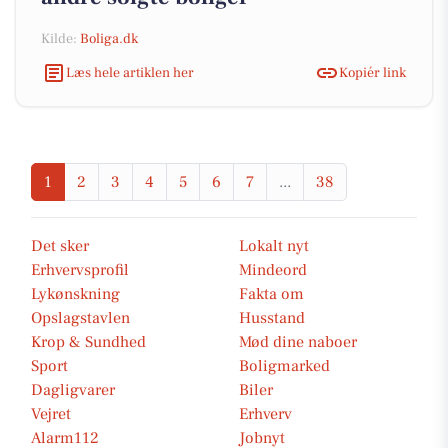
Kilde:
Boliga.dk
Læs hele artiklen her
Kopiér link
1
2
3
4
5
6
7
...
38
Det sker
Lokalt nyt
Erhvervsprofil
Mindeord
Lykønskning
Fakta om
Opslagstavlen
Husstand
Krop & Sundhed
Mød dine naboer
Sport
Boligmarked
Dagligvarer
Biler
Vejret
Erhverv
Alarm112
Jobnyt