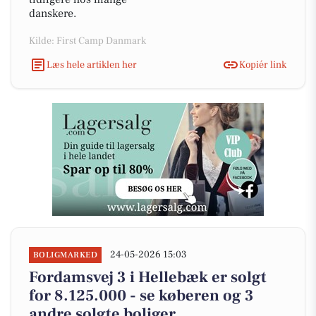
danskere.
Kilde: First Camp Danmark
Læs hele artiklen her
Kopiér link
24-05-2026 15:03
BOLIGMARKED
Fordamsvej 3 i Hellebæk er solgt
for 8.125.000 - se køberen og 3
andre solgte boliger