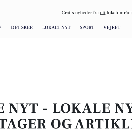
Gratis nyheder fra
dit
lokalområde
V
DET SKER
LOKALT NYT
SPORT
VEJRET
E NYT - LOKALE N
TAGER OG ARTIKL