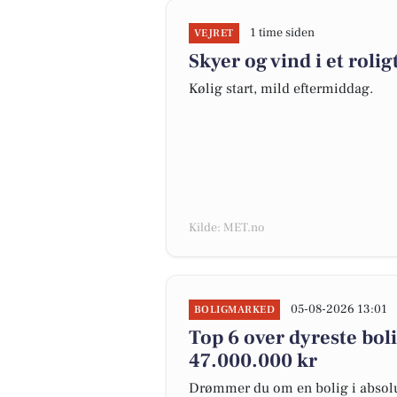
1 time siden
VEJRET
Skyer og vind i et roli
Kølig start, mild eftermiddag.
Kilde: MET.no
05-08-2026 13:01
BOLIGMARKED
Top 6 over dyreste bolig
47.000.000 kr
Drømmer du om en bolig i absolut