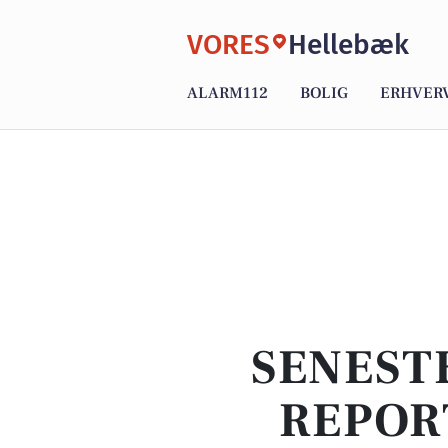
VORES
Hellebæk
ALARM112
BOLIG
ERHVER
SENEST
REPOR