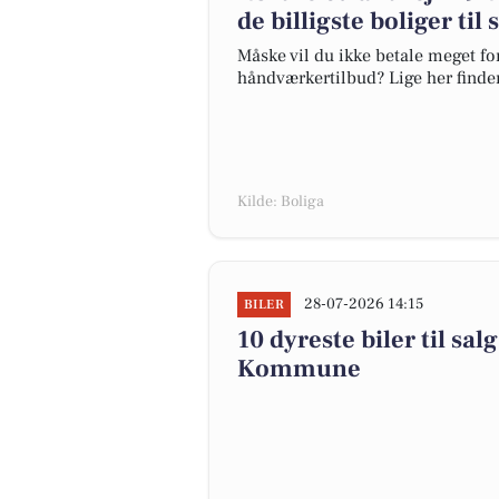
de billigste boliger til
Måske vil du ikke betale meget for
håndværkertilbud? Lige her finder 
Kilde: Boliga
28-07-2026 14:15
BILER
10 dyreste biler til sa
Kommune