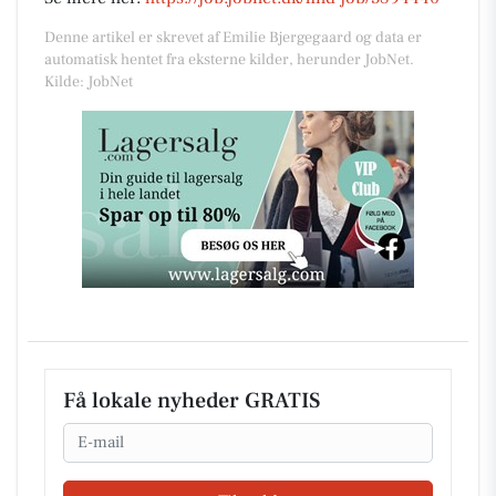
Denne artikel er skrevet af Emilie Bjergegaard og data er
automatisk hentet fra eksterne kilder, herunder JobNet.
Kilde: JobNet
Få lokale nyheder GRATIS
Email