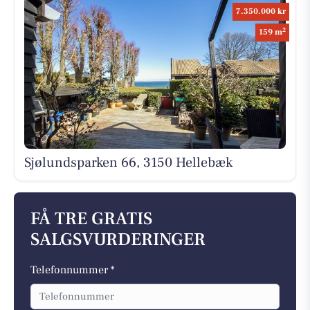
7.350.000 kr
2
159 m
Sjølundsparken 66, 3150 Hellebæk
FÅ TRE GRATIS
SALGSVURDERINGER
Telefonnummer *