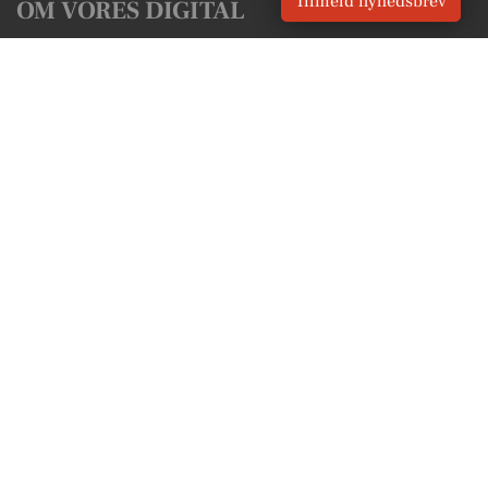
Tilmeld nyhedsbrev
OM VORES DIGITAL
Om os
For annoncører
Vilkår og Privatlivspolitik
Kontakt VORES Digital
Administrer samtykke
GENVEJE
Seneste nyt fra Hellebæk
Vores lokale erhverv
Kalenderen for Hellebæk
Fakta om Hellebæk
Erhvervsartikler