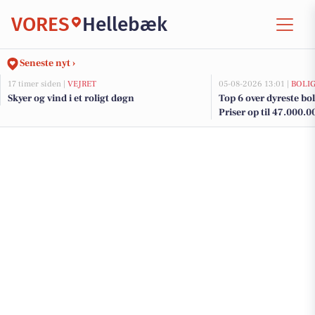
VORES
Hellebæk
Seneste nyt ›
17 timer siden |
VEJRET
05-08-2026 13:01 |
BOLI
Skyer og vind i et roligt døgn
Top 6 over dyreste boli
Priser op til 47.000.0