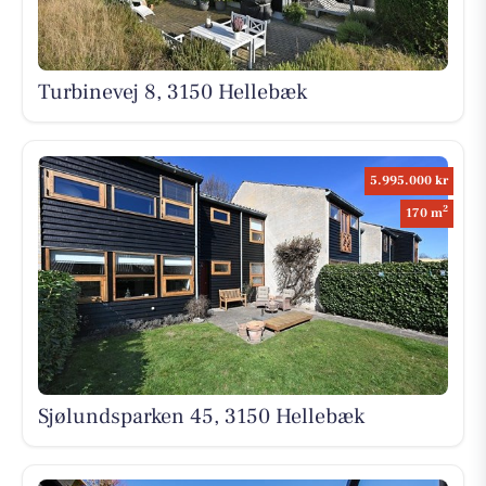
Turbinevej 8, 3150 Hellebæk
5.995.000 kr
2
170 m
Sjølundsparken 45, 3150 Hellebæk