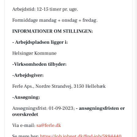
Arbejdstid: 12-15 timer pr. uge.
Formiddage mandag + onsdag + fredag.
INFORMATIONER OM STILLINGEN:
- Arbejdspladsen ligger i:
Helsingør Kommune
-Virksomheden tilbyder:
-Arbejdsgiver:
Ferle Aps., Nordre Strandvej, 3150 Hellebæk
-Ansøgning:
Ansøgningsfrist: 01-09-2023;
- ansøgningsfristen er
overskredet
Via e-mail:
sa@ferle.dk
Se mere her:
https://job.jobnet.dk/find-job/5894440