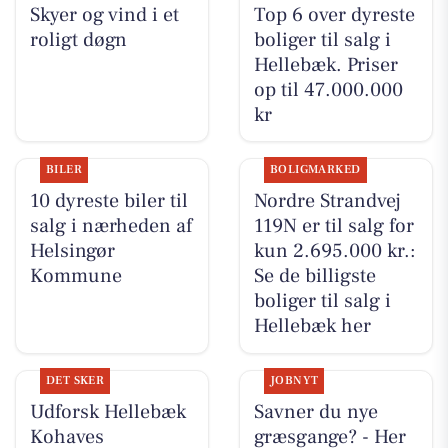
Skyer og vind i et
Top 6 over dyreste
roligt døgn
boliger til salg i
Hellebæk. Priser
op til 47.000.000
kr
BILER
BOLIGMARKED
10 dyreste biler til
Nordre Strandvej
salg i nærheden af
119N er til salg for
Helsingør
kun 2.695.000 kr.:
Kommune
Se de billigste
boliger til salg i
Hellebæk her
DET SKER
JOBNYT
Udforsk Hellebæk
Savner du nye
Kohaves
græsgange? - Her