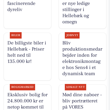
fascinerende
er nye ledige
dyreliv
stillinger i
Hellebæk og
omegn
BILER
JOBNYT
De billigste biler i
Bliv
Hellebæk - Priser
produktionsmedar
helt ned til
bejder inden for
135.000 kr!
elektronikmontag
e hos Sens4 i et
dynamisk team
BOLIGMARKED
LOKALT NYT
Eksklusiv bolig for
Mød dine naboer -
24.800.000 kr er
bliv portrætteret
netop kommet til
på VORES