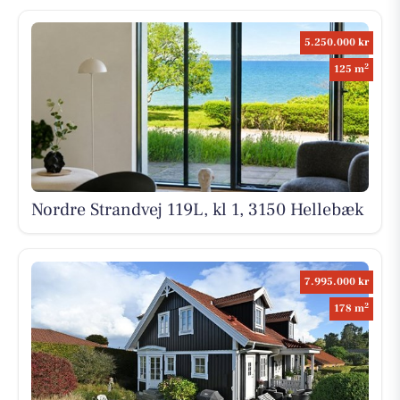
5.250.000 kr
2
125 m
Nordre Strandvej 119L, kl 1, 3150 Hellebæk
7.995.000 kr
2
178 m