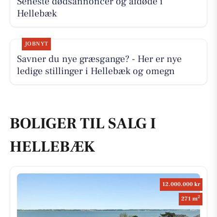
Seneste dødsannoncer og afdøde i
Hellebæk
JOBNYT
Savner du nye græsgange? - Her er nye
ledige stillinger i Hellebæk og omegn
BOLIGER TIL SALG I
HELLEBÆK
12.000.000 kr
2
271 m