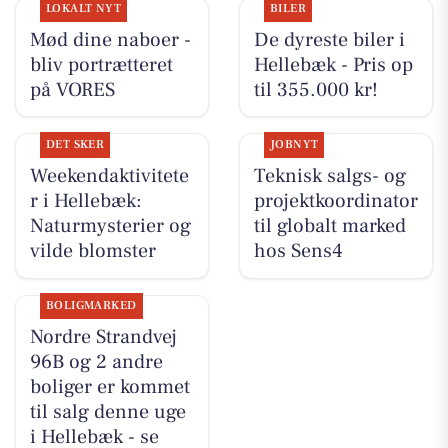
LOKALT NYT
BILER
Mød dine naboer -
De dyreste biler i
bliv portrætteret
Hellebæk - Pris op
på VORES
til 355.000 kr!
DET SKER
JOBNYT
Weekendaktivitete
Teknisk salgs- og
r i Hellebæk:
projektkoordinator
Naturmysterier og
til globalt marked
vilde blomster
hos Sens4
BOLIGMARKED
Nordre Strandvej
96B og 2 andre
boliger er kommet
til salg denne uge
i Hellebæk - se