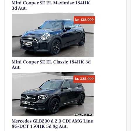
Mini Cooper SE EL Maximise 184HK
3d Aut.
kr. 138.000
Mini Cooper SE EL Classic 184HK 3d
Aut.
kr. 325.000
Mercedes GLB200 d 2,0 CDI AMG Line
8G-DCT 150HK 5d 8g Aut.