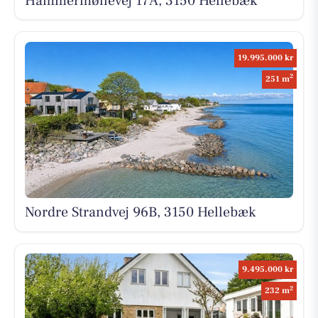
Hammermøllevej 17A, 3150 Hellebæk
19.995.000 kr
2
251 m
Nordre Strandvej 96B, 3150 Hellebæk
9.495.000 kr
2
232 m