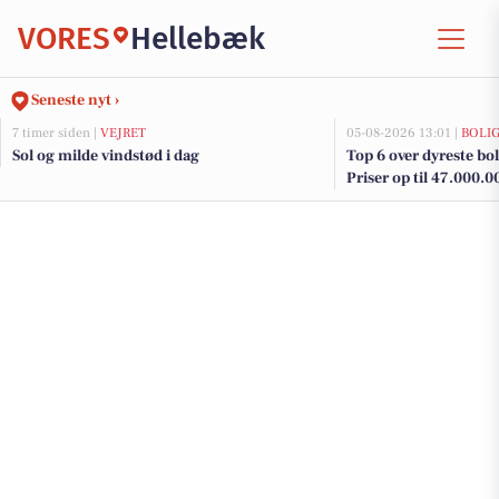
VORES
Hellebæk
Seneste nyt ›
7 timer siden |
VEJRET
05-08-2026 13:01 |
BOLI
Sol og milde vindstød i dag
Top 6 over dyreste boli
Priser op til 47.000.0