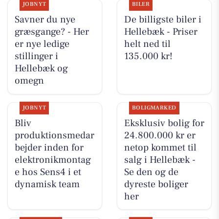
JOBNYT
BILER
Savner du nye
De billigste biler i
græsgange? - Her
Hellebæk - Priser
er nye ledige
helt ned til
stillinger i
135.000 kr!
Hellebæk og
omegn
JOBNYT
BOLIGMARKED
Bliv
Eksklusiv bolig for
produktionsmedar
24.800.000 kr er
bejder inden for
netop kommet til
elektronikmontag
salg i Hellebæk -
e hos Sens4 i et
Se den og de
dynamisk team
dyreste boliger
her