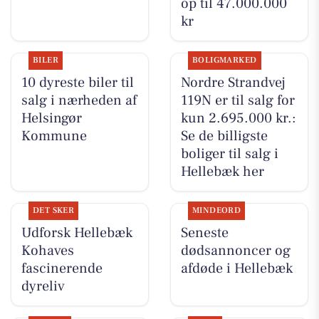
op til 47.000.000
kr
BILER
BOLIGMARKED
10 dyreste biler til
Nordre Strandvej
salg i nærheden af
119N er til salg for
Helsingør
kun 2.695.000 kr.:
Kommune
Se de billigste
boliger til salg i
Hellebæk her
DET SKER
MINDEORD
Udforsk Hellebæk
Seneste
Kohaves
dødsannoncer og
fascinerende
afdøde i Hellebæk
dyreliv