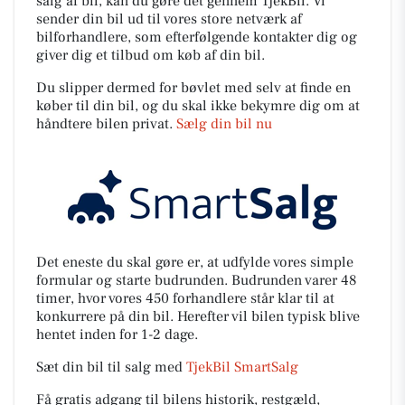
salg af bil, kan du gøre det gennem TjekBil. Vi
sender din bil ud til vores store netværk af
bilforhandlere, som efterfølgende kontakter dig og
giver dig et tilbud om køb af din bil.
Du slipper dermed for bøvlet med selv at finde en
køber til din bil, og du skal ikke bekymre dig om at
håndtere bilen privat.
Sælg din bil nu
Det eneste du skal gøre er, at udfylde vores simple
formular og starte budrunden. Budrunden varer 48
timer, hvor vores 450 forhandlere står klar til at
konkurrere på din bil. Herefter vil bilen typisk blive
hentet inden for 1-2 dage.
Sæt din bil til salg med
TjekBil SmartSalg
Få gratis adgang til bilens historik, restgæld,