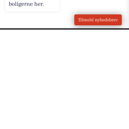
boligerne her.
Tilmeld nyhedsbrev
VORES
Hellebæk
OM VORES DIGITAL
Om os
For annoncører
Vilkår og Privatlivspolitik
Kontakt VORES Digital