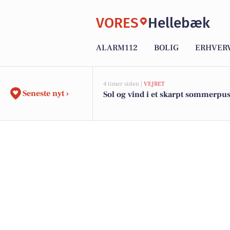
VORES
Hellebæk
ALARM112
BOLIG
ERHVER
4 timer siden |
VEJRET
Seneste nyt ›
Sol og vind i et skarpt sommerpus