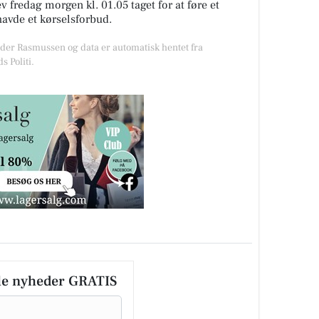
 fredag morgen kl. 01.05 taget for at føre et
avde et kørselsforbud.
øder Rasmussen og data er automatisk hentet fra
 Politi.
le nyheder GRATIS