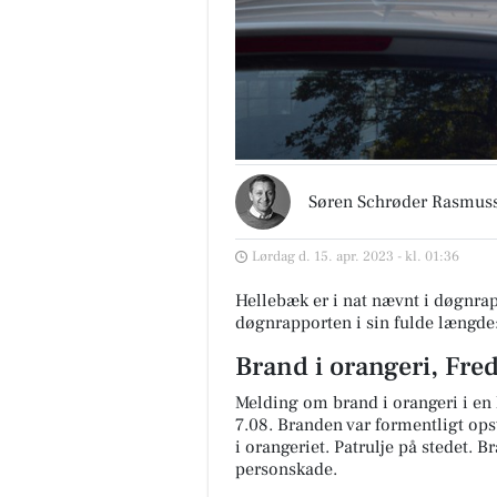
Søren Schrøder Rasmus
Lørdag d. 15. apr. 2023 - kl. 01:36
Hellebæk er i nat nævnt i døgnrap
døgnrapporten i sin fulde længde
Brand i orangeri, Fre
Melding om brand i orangeri i en
7.08. Branden var formentligt op
i orangeriet. Patrulje på stedet. 
personskade.