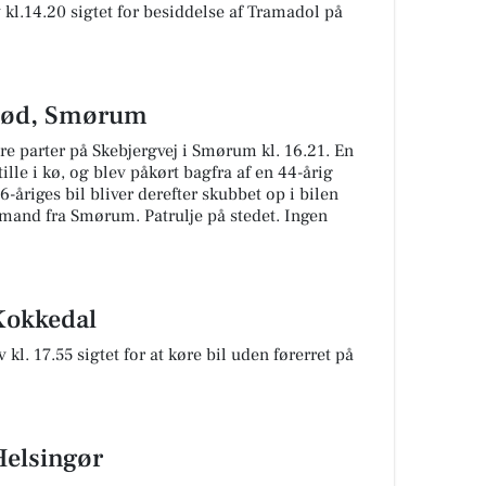
 kl.14.20 sigtet for besiddelse af Tramadol på
ød, Smørum
parter på Skebjergvej i Smørum kl. 16.21. En
lle i kø, og blev påkørt bagfra af en 44-årig
6-åriges bil bliver derefter skubbet op i bilen
g mand fra Smørum. Patrulje på stedet. Ingen
Kokkedal
kl. 17.55 sigtet for at køre bil uden førerret på
Helsingør