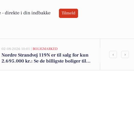
 -
direkte i din indbakke
Tilmeld
02-08-2026 10:01 |
BOLIGMARKED
28-07-2026 14:15
‹
›
Nordre Strandvej 119N er til salg for kun
10 dyreste bi
2.695.000 kr.: Se de billigste boliger til
Helsingør 
salg i Hellebæk her