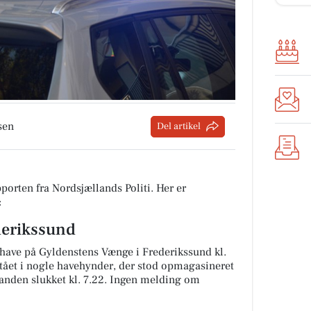
sen
Del artikel
porten fra Nordsjællands Politi. Her er
:
derikssund
 have på Gyldenstens Vænge i Frederikssund kl.
stået i nogle havehynder, der stod opmagasineret
Branden slukket kl. 7.22. Ingen melding om