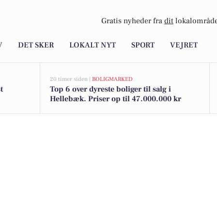
Gratis nyheder fra
dit
lokalområde
V
DET SKER
LOKALT NYT
SPORT
VEJRET
20 timer siden |
BOLIGMARKED
t
Top 6 over dyreste boliger til salg i
Hellebæk. Priser op til 47.000.000 kr