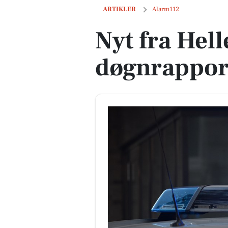
Nyt fra Hellebæk i politiets døgnrappor
ARTIKLER
Alarm112
Nyt fra Hell
døgnrappor