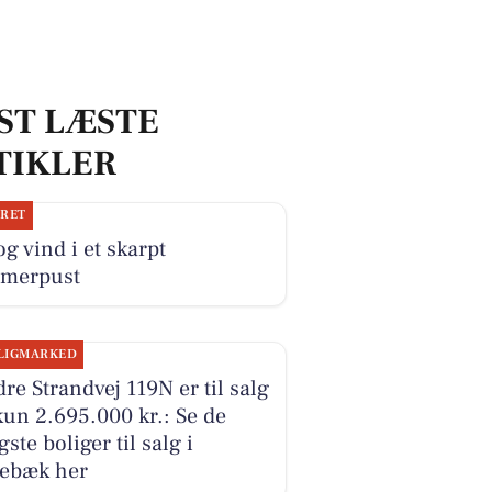
ST LÆSTE
TIKLER
JRET
og vind i et skarpt
merpust
LIGMARKED
re Strandvej 119N er til salg
kun 2.695.000 kr.: Se de
igste boliger til salg i
lebæk her