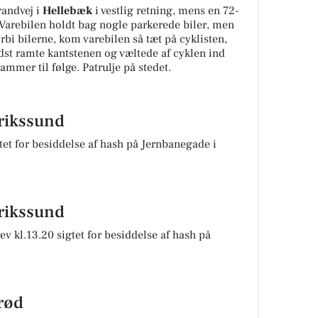
randvej i
Hellebæk
i vestlig retning, mens en 72-
g. Varebilen holdt bag nogle parkerede biler, men
orbi bilerne, kom varebilen så tæt på cyklisten,
sidst ramte kantstenen og væltede af cyklen ind
ammer til følge. Patrulje på stedet.
erikssund
tet for besiddelse af hash på Jernbanegade i
erikssund
v kl.13.20 sigtet for besiddelse af hash på
erød