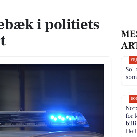
t
ebæk i politiets
ME
t
AR
VE
Sol 
som
BO
Nord
for 
bill
Hel