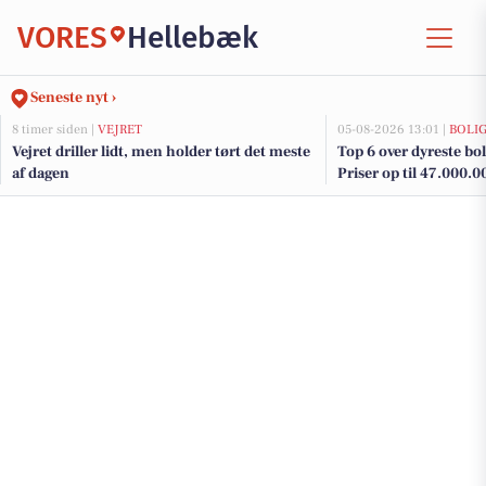
VORES
Hellebæk
Seneste nyt ›
8 timer siden |
VEJRET
05-08-2026 13:01 |
BOLI
Vejret driller lidt, men holder tørt det meste
Top 6 over dyreste boli
af dagen
Priser op til 47.000.0