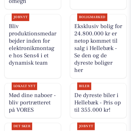
omegn
JOBNYT
BOLIGMARKED
Bliv
Eksklusiv bolig for
produktionsmedar
24.800.000 kr er
bejder inden for
netop kommet til
elektronikmontag
salg i Hellebæk -
e hos Sens4 i et
Se den og de
dynamisk team
dyreste boliger
her
LOKALT NYT
BILER
Mød dine naboer -
De dyreste biler i
bliv portrætteret
Hellebæk - Pris op
på VORES
til 355.000 kr!
DET SKER
JOBNYT