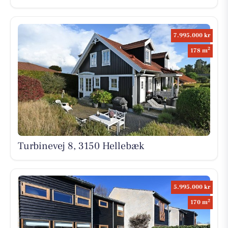
7.995.000 kr
2
178 m
Turbinevej 8, 3150 Hellebæk
5.995.000 kr
2
170 m