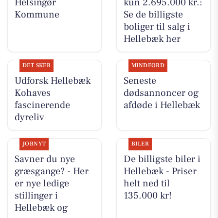
Helsingør
kun 2.695.000 kr.:
Kommune
Se de billigste
boliger til salg i
Hellebæk her
DET SKER
MINDEORD
Udforsk Hellebæk
Seneste
Kohaves
dødsannoncer og
fascinerende
afdøde i Hellebæk
dyreliv
JOBNYT
BILER
Savner du nye
De billigste biler i
græsgange? - Her
Hellebæk - Priser
er nye ledige
helt ned til
stillinger i
135.000 kr!
Hellebæk og